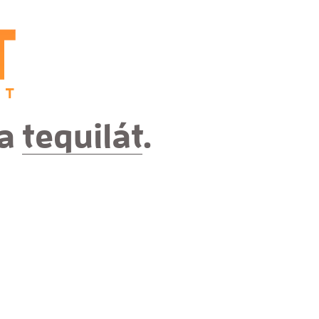
a
tequilát
.